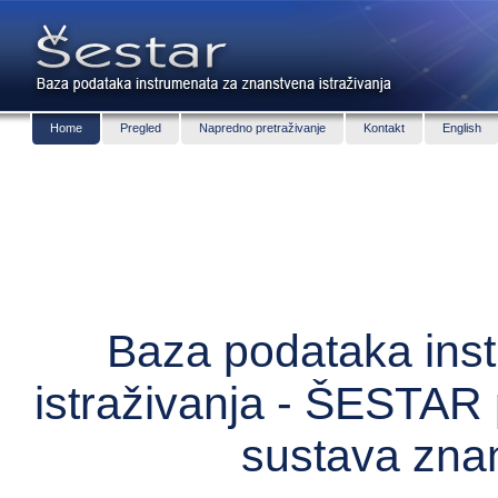
Home
Pregled
Napredno pretraživanje
Kontakt
English
Baza podataka ins
istraživanja - ŠESTAR 
sustava zna