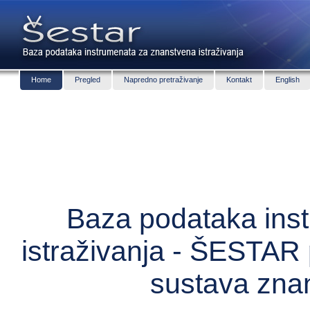
Home
Pregled
Napredno pretraživanje
Kontakt
English
Baza podataka ins
istraživanja - ŠESTAR 
sustava zna