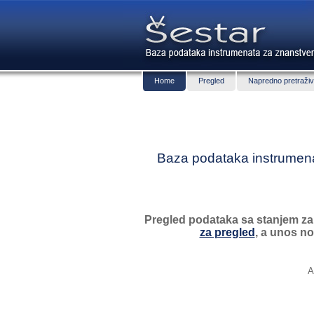
Home
Pregled
Napredno pretraživ
Baza podataka instrumenat
Pregled podataka sa stanjem zak
za pregled
, a unos no
A