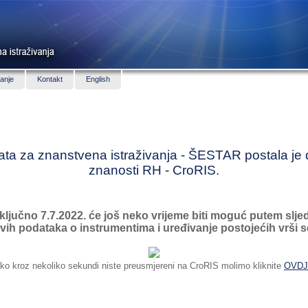
anje
Kontakt
English
a za znanstvena istraživanja - ŠESTAR postala je 
znanosti RH - CroRIS.
ljučno 7.7.2022. će još neko vrijeme biti moguć putem slj
vih podataka o instrumentima i uređivanje postojećih vrši s
ko kroz nekoliko sekundi niste preusmjereni na CroRIS molimo kliknite
OVD