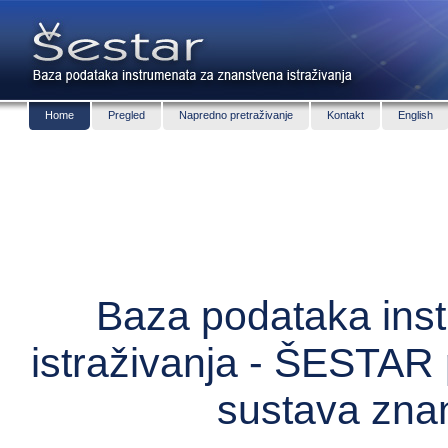
Home
Pregled
Napredno pretraživanje
Kontakt
English
Baza podataka ins
istraživanja - ŠESTAR 
sustava zna