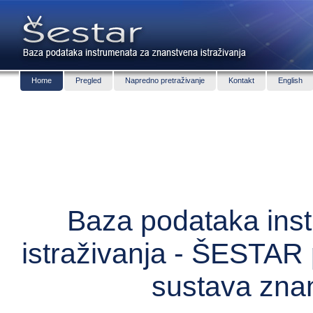
Home
Pregled
Napredno pretraživanje
Kontakt
English
Baza podataka ins
istraživanja - ŠESTAR 
sustava zna